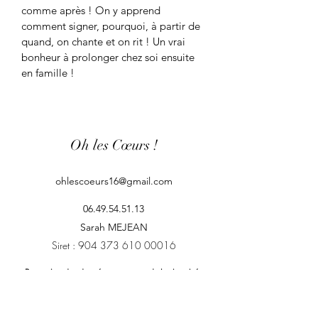
comme après ! On y apprend 
comment signer, pourquoi, à partir de 
quand, on chante et on rit ! Un vrai 
bonheur à prolonger chez soi ensuite 
en famille !
Oh les Cœurs !
ohlescoeurs16@gmail.com
06.49.54.51.13
Sarah MEJEAN
Siret :
904 373 610 00016
Protection des données et respect de la vie privée
En fournissant votre numéro de téléphone, vous acceptez d’être
contacté dans le cadre de nos communications et offres.
Conformément à la réglementation en vigueur, vous pouvez vous