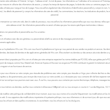
nnecter votre ordinateur à l'Internet ; le login ; l'adresse e-mail ; le mot de passe ; les informations sur l'ordinateur et la connexion et l'histo
s pour mesurer et collecter des informations de session, y compris les temps de réponse des pages, la durée des visites sur certaines pages, les i
odes utilisées pour naviguer hors de la page. Nous recueillons également des informations d'identification personnelle (y compris le nom, l'
) ; les détails de paiement (y compris les informations de carte de crédit), les commentaires, les réactions, les évaluations de produits, les 
personnel.
 transaction sur notre site web, dans le cadre du processus, nous recueillons les informations personnelles que vous nous donnez, telles que 
votre adresse e-mail. Vos informations personnelles ne seront utilisées que pour les raisons spécifiques mentionnées ci-dessus.
tions non personnelles et personnelles aux fins suivantes :
es ;
rs et utilisateurs avec des avis généraux ou personnalisés relatifs au service et des messages promotionnels ;
lements applicables.
ée sur la plateforme Wix.com. Wix.com nous fournit la plateforme en ligne qui nous permet de vous vendre nos produits et services. Vos don
données, des bases de données et des applications générales de Wix.com. Elles stockent vos données sur des serveurs sécurisés derrière un p
iement direct proposées par Wix.com et utilisées par notre entreprise respectent les normes établies par PCI-DSS, telles que gérées par le PC
onjoint de marques comme Visa, MasterCard, American Express et Discover. Les exigences PCI-DSS contribuent à garantir le traitement sécuris
e magasin et ses fournisseurs de services.
pour vous informer sur votre compte, pour résoudre des problèmes avec votre compte, pour résoudre un litige, pour collecter des frais ou d
enquêtes ou de questionnaires, pour envoyer des mises à jour sur notre société, ou si nécessaire pour vous contacter afin de faire respecter notre
et tout accord que nous pourrions avoir avec vous. À ces fins, nous pouvons vous contacter par courrier électronique, téléphone, messages textu
e nous traitions vos données, veuillez nous contacter à
ohlescoeurs16@gmail.com
ou nous envoyer un courrier à 1 rue des Bégonias, 1611
de modifier cette politique de confidentialité à tout moment, aussi nous vous invitons à la consulter fréquemment. Les modifications et les clar
ite web. Si nous apportons des modifications importantes à la présente politique, nous vous informerons ici de sa mise à jour, afin que vous sa
us les utilisons et dans quelles circonstances, le cas échéant, nous les utilisons et/ou les divulguons.