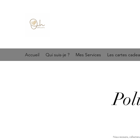
Accueil
Qui suis-je ?
Mes Services
Les cartes cade
Pol
Nous recevons, collectons e