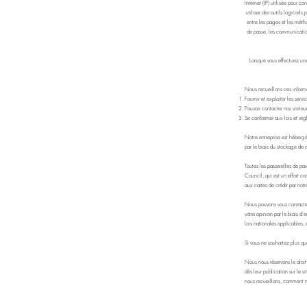
Internet (IP) utilisée pour co
utiliser des outils logiciel
entre les pages et les méth
de passe, les communications
Lorsque vous effectuez une
Nous recueillons ces informa
Fournir et exploiter les servic
Pouvoir contacter nos visiteu
Se conformer aux lois et règ
Notre entreprise est héberg
par le biais du stockage de 
Toutes les passerelles de pa
Council, qui est un effort c
aux cartes de crédit par notr
Nous pouvons vous contacter 
votre opinion par le biais d'
lois nationales applicables, 
Si vous ne souhaitez plus qu
Nous nous réservons le droit 
dès leur publication sur le s
nous recueillons, comment no