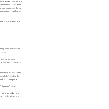
rique des achats. Nous pouvons
nformations sur l'interaction
adresse électronique, le mot
recommandations et le profil
votre nom, votre adresse et
nées peuvent être stockées
are-feu.
I Security Standards
é des informations relatives
es sommes dues, pour sonder
 contrat d'utilisation, les
els et courrier postal.
0 Taponnat-Fleurignac.
ifications prendront effet
chiez quelles informations