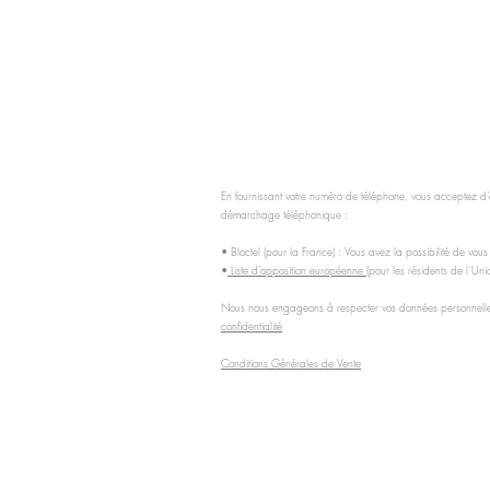
En fournissant votre numéro de téléphone, vous acceptez d’ê
démarchage téléphonique :
• Bloctel (pour la France) : Vous avez la possibilité de vous
•
Liste d’opposition européenne
(pour les résidents de l’U
Nous nous engageons à respecter vos données personnelles 
confidentialité
Conditions Générales de Vente
Ateliers de portage, massage bébés, CGAP (Communication 