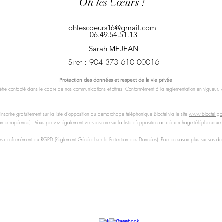
Oh les Cœurs !
ohlescoeurs16@gmail.com
06.49.54.51.13
Sarah MEJEAN
Siret : 904 373 610 00016
Protection des données et respect de la vie privée
tre contacté dans le cadre de nos communications et offres. Conformément à la réglementation en vigueur, vou
 inscrire gratuitement sur la liste d’opposition au démarchage téléphonique Bloctel via le site
www.bloctel.gou
nion européenne) : Vous pouvez également vous inscrire sur la liste d’opposition au démarchage téléphonique
conformément au RGPD (Règlement Général sur la Protection des Données). Pour en savoir plus sur vos droit
gestuelle associée à la paroles : "Bébé signe"), Bain enveloppé, Accompagnement au sommeil, Yoga bébé, Yoga Kids, Snoezelen, Rituel Rebozo, Massage prénatal massage femme enceint
Massage prenatal massage femme enceinte, soin rebozo, thalasso bain bébé, TBB, massage postnatal
Poitou-Charentes / Charente / Angoulême / La Rochefoucauld / COMAGA / Chasseneuil-sur-Bonnieure, Montbron, Champniers, Gond-Pontouvre, La Couronne, Grand-Angoulême