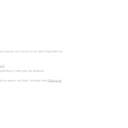
s pouvez vous inscrire sur les listes d’opposition au
v.fr
.
 spécifique à votre pays de résidence.
s ou exercer vos droits, consultez notre
Politique de
e, modelage postnatal), TBB, Thérapeutique bain bébé, sonia krief
, ...