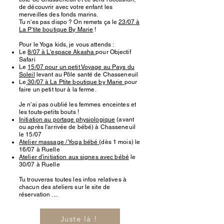
de découvrir avec votre enfant les
merveilles des fonds marins.
Tu n'es pas dispo ? On remets ça le
23/07 à
La P'tite boutique By Marie
!
Pour le Yoga kids, je vous attends :
Le
8/07 à L'espace Akasha
pour Objectif
Safari
Le
15/07 pour un petit Voyage au Pays du
Soleil
levant au Pôle santé de Chasseneuil
Le
30/07 à La Ptite boutique by Marie
pour
faire un petit tour à la ferme.
Je n'ai pas oublié les femmes enceintes et
les touts-petits bouts !
Initiation au portage physiologique
(avant
ou après l'arrivée de bébé) à Chasseneuil
le 15/07
Atelier massage / Yoga bébé
(dès 1 mois) le
16/07 à Ruelle
Atelier d'initiation aux signes avec bébé
le
30/07 à Ruelle
Tu trouveras toutes les infos relatives à
chacun des ateliers sur le site de
réservation ....
Juste là !