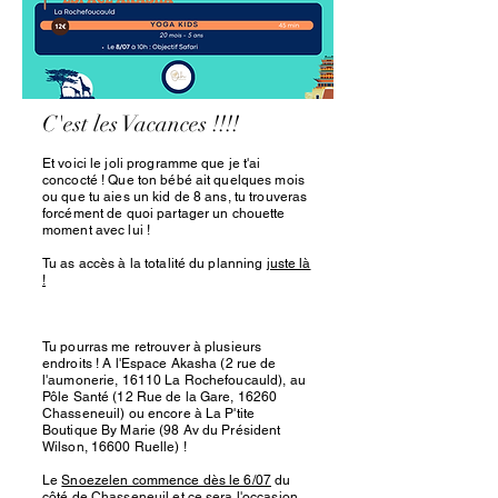
C'est les Vacances !!!!
Et voici le joli programme que je t'ai
concocté ! Que ton bébé ait quelques mois
ou que tu aies un kid de 8 ans, tu trouveras
forcément de quoi partager un chouette
moment avec lui !
Tu as accès à la totalité du planning
juste là
!
Tu pourras me retrouver à plusieurs
endroits ! A l'Espace Akasha (2 rue de
l'aumonerie, 16110 La Rochefoucauld), au
Pôle Santé (12 Rue de la Gare, 16260
Chasseneuil) ou encore à La P'tite
Boutique By Marie (98 Av du Président
Wilson, 16600 Ruelle) !
Le
Snoezelen commence dès le 6/07
du
côté de Chasseneuil et ce sera l'occasion,