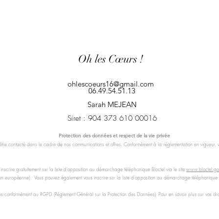
Oh les Cœurs !
ohlescoeurs16@gmail.com
06.49.54.51.13
Sarah MEJEAN
Siret : 904 373 610 00016
Protection des données et respect de la vie privée
tre contacté dans le cadre de nos communications et offres. Conformément à la réglementation en vigueur, vou
 inscrire gratuitement sur la liste d’opposition au démarchage téléphonique Bloctel via le site
www.bloctel.gou
nion européenne) : Vous pouvez également vous inscrire sur la liste d’opposition au démarchage téléphonique
conformément au RGPD (Règlement Général sur la Protection des Données). Pour en savoir plus sur vos droit