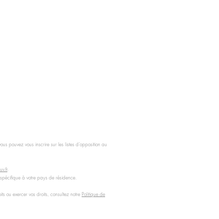
s pouvez vous inscrire sur les listes d’opposition au
v.fr
.
 spécifique à votre pays de résidence.
s ou exercer vos droits, consultez notre
Politique de