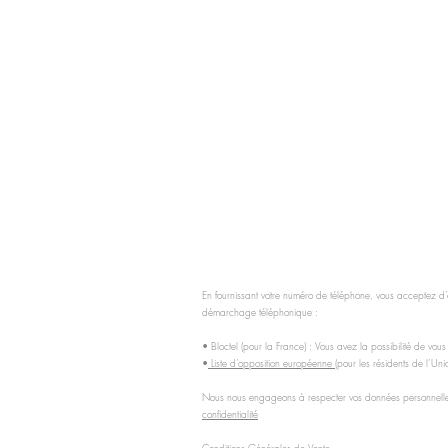
En fournissant votre numéro de téléphone, vous acceptez d’ê
démarchage téléphonique :
• Bloctel (pour la France) : Vous avez la possibilité de vous
•
Liste d’opposition européenne
(pour les résidents de l’U
Nous nous engageons à respecter vos données personnelles 
confidentialité
Conditions Générales de Vente